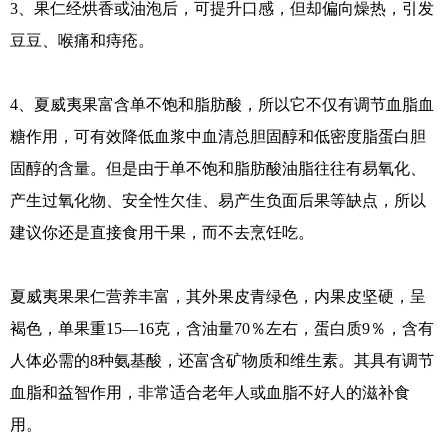
3、果仁经烘香或油泡后，可提升口感，但却偏向燥热，引发
豆豆、喉痛和痔疮。
4、夏威夷果富含单不饱和脂肪酸，所以它不仅有调节血脂血
糖作用，可有效降低血浆中血清总胆固醇和低密度脂蛋白胆
固醇的含量。但是由于单不饱和脂肪酸油脂往往有易氧化、
产生过氧化物、安全性欠佳、易产生负面后果等缺点，所以
建议你还是直接食用干果，而不去烹饪吃。
夏威夷果果仁营养丰富，其外果皮青绿色，内果皮坚硬，呈
褐色，单果重15—16克，含油量70％左右，蛋白质9％，含有
人体必需的8种氨基酸，还富含矿物质和维生素。其具有调节
血脂和益智作用，非常适合老年人或血脂不好人的滋补食
用。