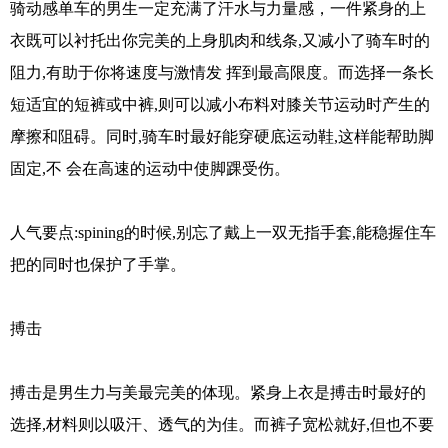
骑动感单车的男生一定充满了汗水与力量感，一件紧身的上
衣既可以衬托出你完美的上身肌肉和线条,又减小了骑车时的
阻力,有助于你将速度与激情发 挥到最高限度。而选择一条长
短适宜的短裤或中裤,则可以减小布料对膝关节运动时产生的
摩擦和阻碍。同时,骑车时最好能穿硬底运动鞋,这样能帮助脚
固定,不 会在高速的运动中使脚踝受伤。
人气要点:spining的时候,别忘了戴上一双无指手套,能稳握住车
把的同时也保护了手掌。
搏击
搏击是男生力与美最完美的体现。紧身上衣是搏击时最好的
选择,材料则以吸汗、透气的为佳。而裤子宽松就好,但也不要