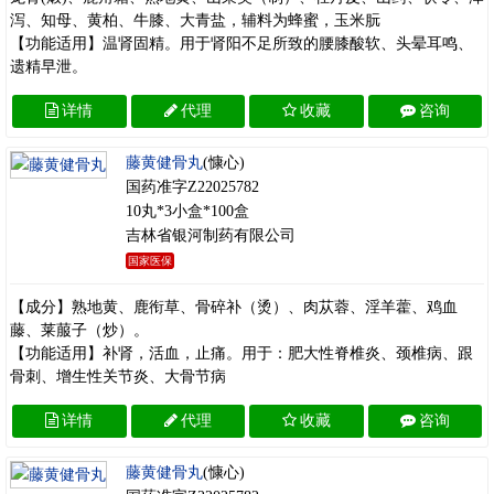
泻、知母、黄柏、牛膝、大青盐，辅料为蜂蜜，玉米朊
【功能适用】温肾固精。用于肾阳不足所致的腰膝酸软、头晕耳鸣、
遗精早泄。
详情
代理
收藏
咨询
藤黄健骨丸
(慷心)
国药准字Z22025782
10丸*3小盒*100盒
吉林省银河制药有限公司
国家医保
【成分】熟地黄、鹿衔草、骨碎补（烫）、肉苁蓉、淫羊藿、鸡血
藤、莱菔子（炒）。
【功能适用】补肾，活血，止痛。用于：肥大性脊椎炎、颈椎病、跟
骨刺、增生性关节炎、大骨节病
详情
代理
收藏
咨询
藤黄健骨丸
(慷心)