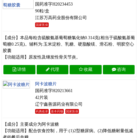
国药准字H20234453
90粒/盒
江苏万高药业股份有限公司
国家医保
【成分】本品每粒含硫酸氨基葡萄糖氯化钠0.314克(相当于硫酸氨基葡
萄糖0.25克)。辅料为:玉米淀粉、乳糖、硬脂酸镁、滑石粉、明胶空心
胶囊
【功能适用】原发性及继发性骨关节炎。
详情
代理
收藏
咨询
阿卡波糖片
国药准字H20213661
42片装
辽宁鑫善源药业有限公司
药典收录
基本药物
国家医保
【成分】主要成分为阿卡波糖
【功能适用】配合饮食控制，用于:(1)2型糖尿病。(2)降低糖耐量低减
者的餐后血糖。