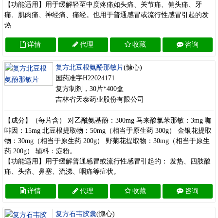
【功能适用】用于缓解轻至中度疼痛如头痛、关节痛、偏头痛、牙
痛、肌肉痛、神经痛、痛经。也用于普通感冒或流行性感冒引起的发
热
详情
代理
收藏
咨询
复方北豆根氨酚那敏片
(慷心)
国药准字H22024171
复方制剂，30片*400盒
吉林省天泰药业股份有限公司
【成分】（每片含） 对乙酰氨基酚：300mg 马来酸氯苯那敏：3mg 咖
啡因：15mg 北豆根提取物：50mg（相当于原生药 300g） 金银花提取
物：30mg（相当于原生药 200g） 野菊花提取物：30mg（相当于原生
药 200g） 辅料：淀粉。
【功能适用】用于缓解普通感冒或流行性感冒引起的： 发热、四肢酸
痛、头痛、鼻塞、流涕、咽痛等症状。
详情
代理
收藏
咨询
复方石韦胶囊
(慷心)