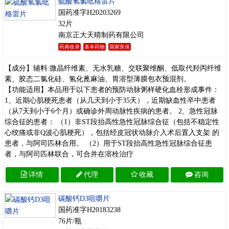
硫酸氢氯吡格雷片
国药准字H20203269
32片
南京正大天晴制药有限公司
药典收录
基本药物
国家医保
【成分】辅料:微晶纤维素、无水乳糖、交联聚维酮、低取代羟丙纤维
素、胶态二氯化硅、氢化蓖麻油、胃溶型薄膜包衣预混剂。
【功能适用】本品用于以下患者的预防动脉粥样硬化血栓形成事件：
1、近期心肌梗死患者（从几天到小于35天），近期缺血性卒中患者
（从7天到小于6个月）或确诊外周动脉性疾病的患者。 2、急性冠脉
综合征的患者： （1）非ST段抬高性急性冠脉综合征（包括不稳定性
心绞痛或非Q波心肌梗死），包括经皮冠状动脉介入术后置入支架 的
患者，与阿司匹林合用。 （2）用于ST段抬高性急性冠脉综合征患
者，与阿司匹林联合，可合并在溶栓治疗
详情
代理
收藏
咨询
碳酸钙D3咀嚼片
国药准字H20183238
76片/瓶