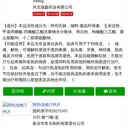
100mg
河北瑞森药业有限公司
药典收录
基本药物
国家医保
【成分】本品活性成分为：阿司匹林，辅料:微晶纤维素、玉米淀粉、
甲基丙烯酸-丙烯酸乙酯共聚物水分散体、滑石粉、枸橡酸三乙酯、聚
山梨酯80、十二烷基硫酸钠。
【功能适用】本品为非甾体抗炎药。临床可用于下列情况。 1、 镇
痛、解热：可缓解轻度或中度的疼痛，如头痛、牙痛、神经痛、肌肉
痛及月经痛，也用于感冒和流感等退热。本品仅能缓解症状，不能治
疗引起疼痛和发热的病因，故需同时应用其他药物对病因进行治疗。
2、 抗炎、抗风湿：为治疗风湿热的常用药物，用药后可解热、使关
节症状好转并使血沉下降，但不能去除风湿热的基本病理改变，也不
能治疗和预防心脏损害及其他合并症。 3、
详情
代理
收藏
咨询
阿托伐他汀钙片
国药准字H20233105
10片/板*5板/盒
新乡市常乐制药有限责任公司