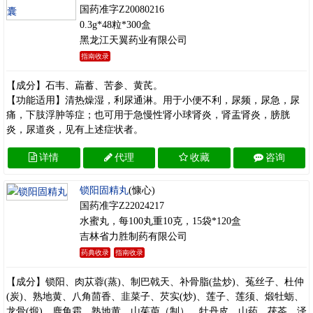
国药准字Z20080216
0.3g*48粒*300盒
黑龙江天翼药业有限公司
指南收录
【成分】石韦、萹蓄、苦参、黄芪。
【功能适用】清热燥湿，利尿通淋。用于小便不利，尿频，尿急，尿
痛，下肢浮肿等症；也可用于急慢性肾小球肾炎，肾盂肾炎，膀胱
炎，尿道炎，见有上述症状者。
详情
代理
收藏
咨询
锁阳固精丸
(慷心)
国药准字Z22024217
水蜜丸，每100丸重10克，15袋*120盒
吉林省力胜制药有限公司
药典收录
指南收录
【成分】锁阳、肉苁蓉(蒸)、制巴戟天、补骨脂(盐炒)、菟丝子、杜仲
(炭)、熟地黄、八角茴香、韭菜子、芡实(炒)、莲子、莲须、煅牡蛎、
龙骨(煅)、鹿角霜、熟地黄、山茱萸（制）、牡丹皮、山药、茯苓、泽