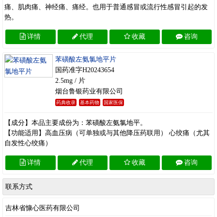
痛、肌肉痛、神经痛、痛经。也用于普通感冒或流行性感冒引起的发
热。
详情
代理
收藏
咨询
苯磺酸左氨氯地平片
国药准字H20243654
2.5mg / 片
烟台鲁银药业有限公司
药典收录
基本药物
国家医保
【成分】本品主要成份为：苯磺酸左氨氯地平。
【功能适用】高血压病（可单独或与其他降压药联用） 心绞痛（尤其
自发性心绞痛）
详情
代理
收藏
咨询
联系方式
吉林省慷心医药有限公司