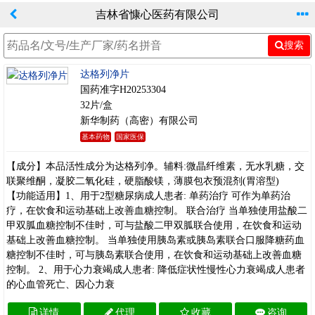
吉林省慷心医药有限公司
搜索
达格列净片
国药准字H20253304
32片/盒
新华制药（高密）有限公司
基本药物
国家医保
【成分】本品活性成分为达格列净。辅料:微晶纤维素，无水乳糖，交
联聚维酮，凝胶二氧化硅，硬脂酸镁，薄膜包衣预混剂(胃溶型)
【功能适用】1、用于2型糖尿病成人患者: 单药治疗 可作为单药治
疗，在饮食和运动基础上改善血糖控制。 联合治疗 当单独使用盐酸二
甲双胍血糖控制不佳时，可与盐酸二甲双胍联合使用，在饮食和运动
基础上改善血糖控制。 当单独使用胰岛素或胰岛素联合口服降糖药血
糖控制不佳时，可与胰岛素联合使用，在饮食和运动基础上改善血糖
控制。 2、用于心力衰竭成人患者: 降低症状性慢性心力衰竭成人患者
的心血管死亡、因心力衰
详情
代理
收藏
咨询