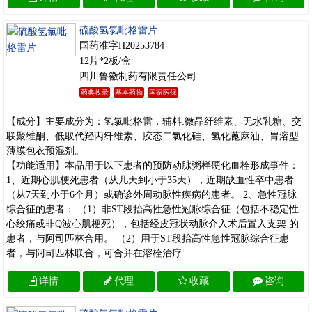
硫酸氢氯吡格雷片
国药准字H20253784
12片*2板/盒
四川鲁徽制药有限责任公司
药典收录
基本药物
国家医保
【成分】主要成分为：氢氯吡格雷，辅料:微晶纤维素、无水乳糖、交
联聚维酮、低取代羟丙纤维素、胶态二氯化硅、氢化蓖麻油、胃溶型
薄膜包衣预混剂。
【功能适用】本品用于以下患者的预防动脉粥样硬化血栓形成事件：
1、近期心肌梗死患者（从几天到小于35天），近期缺血性卒中患者
（从7天到小于6个月）或确诊外周动脉性疾病的患者。 2、急性冠脉
综合征的患者： （1）非ST段抬高性急性冠脉综合征（包括不稳定性
心绞痛或非Q波心肌梗死），包括经皮冠状动脉介入术后置入支架 的
患者，与阿司匹林合用。 （2）用于ST段抬高性急性冠脉综合征患
者，与阿司匹林联合，可合并在溶栓治疗
详情
代理
收藏
咨询