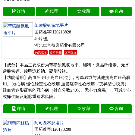
详情
代理
收藏
咨询
苯磺酸氨氯地平片
国药准字H20213828
40片/盒
河北仁合益康药业有限公司
药典收录
基本药物
国家医保
【成分】本品主要成份为苯磺酸氨氯地平。辅料：微晶纤维素、无水
磷酸氢钙、羧甲淀粉钠、硬脂酸镁。
【功能适用】高血压 用于高血压治疗，可单独或与其他抗高血压药联
用。 冠心病 慢性稳定性心绞痛 血管痉挛性心绞痛（变异型心绞痛）
经血管造影证实的冠心病（射血分数≥40%、无心力衰竭），可减少心
绞痛住院及冠脉重建术风险。
详情
代理
收藏
咨询
阿司匹林肠溶片
国药准字H20173209