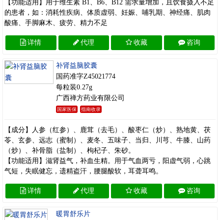
【功能适用】用于维生素 B1、B6、B12 需求量增加，且饮食摄入不足
的患者，如：消耗性疾病、体质虚弱、妊娠、哺乳期、神经痛、肌肉
酸痛、手脚麻木、疲劳、精力不足
详情
代理
收藏
咨询
补肾益脑胶囊
国药准字Z45021774
每粒装0.27g
广西禅方药业有限公司
国家医保
指南收录
【成分】人参（红参）、鹿茸（去毛）、酸枣仁（炒）、熟地黄、茯
苓、玄参、远志（蜜制）、麦冬、五味子、当归、川芎、牛膝、山药
（炒）、补骨脂（盐制）、枸杞子、朱砂。
【功能适用】滋肾益气，补血生精。用于气血两亏，阳虚气弱，心跳
气短，失眠健忘，遗精盗汗，腰腿酸软，耳聋耳鸣。
详情
代理
收藏
咨询
暖胃舒乐片