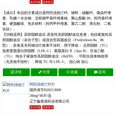
基本药物
国家医保
【成分】本品的主要成分是阿托伐他汀钙。辅料：碳酸钙、微晶纤维
素、乳糖一水合物、交联羧甲基纤维素钠、聚山梨酯 80、羟丙基纤维
素、硬脂酸镁、包衣材料（羟丙甲纤维素、聚乙二醇、滑石粉、二氧
化钛）。
【功能适用】高胆固醇血症 原发性高胆固醇血症患者，包括家族性高
胆固醇血症（杂合子型）或混合型高脂血症（Fredrickson Ⅱa、Ⅱb
型），饮食及非药物治疗效果不佳时，用于降低： 总胆固醇（TC）
低密度脂蛋白胆固醇（LDL‑C） 载脂蛋白 B（Apo B） 甘油三酯
（TG） 纯合子家族性高胆固醇血症（HoFH）：可联合或单独使用
（无其他手段时），降低 TC 与 LDL‑C。 冠心病 冠心
详情
代理
收藏
咨询
阿托伐他汀钙片
国药准字H20213068
20mg*40片/盒
辽宁鑫善源药业有限公司
基本药物
国家医保