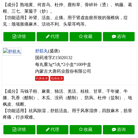
【成分】熟地黄、何首乌、杜仲、鹿衔草、骨碎补（烫）、钩藤、葛
根、三七、莱菔子（炒）。
【功能适用】补肾、活血、止痛。用于肾虚血瘀所致的颈椎病，症
见：颈项胀痛麻木、活动不利、头晕耳鸣等。
详情
代理
收藏
咨询
舒筋丸
(盛唐)
国药准字Z15020132
每丸重3g*5丸*2小盒*100中盒
内蒙古大唐药业股份有限公司
药典收录
指南收录
【成分】马钱子粉、麻黄、独活、羌活、桂枝、甘草、千年健、牛
膝、乳香（醋制）、木瓜、没药（醋制）、防风、杜仲（盐制）、地
枫皮、续断。
【功能适用】祛风除湿，舒筋活血。用于风寒湿痹，四肢麻木，筋骨
疼痛，行步艰难。
详情
代理
收藏
咨询