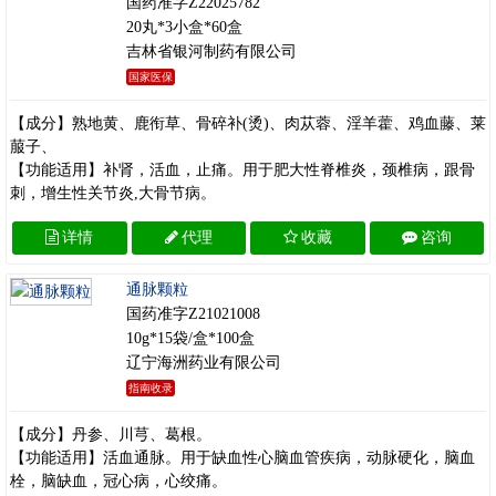
国药准字Z22025782
20丸*3小盒*60盒
吉林省银河制药有限公司
国家医保
【成分】熟地黄、鹿衔草、骨碎补(烫)、肉苁蓉、淫羊藿、鸡血藤、莱
菔子、
【功能适用】补肾，活血，止痛。用于肥大性脊椎炎，颈椎病，跟骨
刺，增生性关节炎,大骨节病。
详情
代理
收藏
咨询
通脉颗粒
国药准字Z21021008
10g*15袋/盒*100盒
辽宁海洲药业有限公司
指南收录
【成分】丹参、川芎、葛根。
【功能适用】活血通脉。用于缺血性心脑血管疾病，动脉硬化，脑血
栓，脑缺血，冠心病，心绞痛。