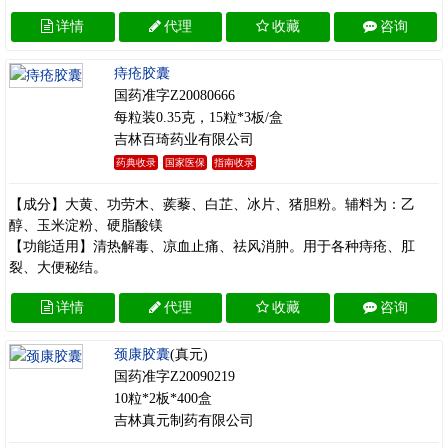
详情
代理
收藏
咨询
痔疮胶囊
国药准字Z20080666
每粒装0.35克，15粒*3板/盒
吉林百琦药业有限公司
药典收录
国家医保
指南收录
【成分】大黄、功劳木、蒺藜、白芷、冰片、猪胆粉。辅料为：乙
醇、玉米淀粉、硬脂酸镁
【功能适用】清热解毒、凉血止痛、祛风消肿。用于各种痔疮、肛
裂、大便秘结。
详情
代理
收藏
咨询
颈康胶囊
(真元)
国药准字Z20090219
10粒*2板*400盒
吉林真元制药有限公司