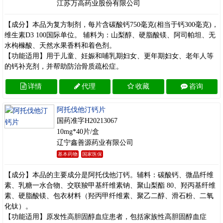
江苏万高药业股份有限公司
【成分】本品为复方制剂，每片含碳酸钙750毫克(相当于钙300毫克)，
维生素D3 100国际单位。 辅料为：山梨醇、硬脂酸镁、阿司帕坦、无
水枸橼酸、天然水果香料和着色剂。
【功能适用】用于儿童、妊娠和哺乳期妇女、更年期妇女、老年人等
的钙补充剂，并帮助防治骨质疏松症。
详情
代理
收藏
咨询
阿托伐他汀钙片
国药准字H20213067
10mg*40片/盒
辽宁鑫善源药业有限公司
基本药物
国家医保
【成分】本品的主要成分是阿托伐他汀钙。辅料：碳酸钙、微晶纤维
素、乳糖一水合物、交联羧甲基纤维素钠、聚山梨酯 80、羟丙基纤维
素、硬脂酸镁、包衣材料（羟丙甲纤维素、聚乙二醇、滑石粉、二氧
化钛）。
【功能适用】原发性高胆固醇血症患者，包括家族性高胆固醇血症