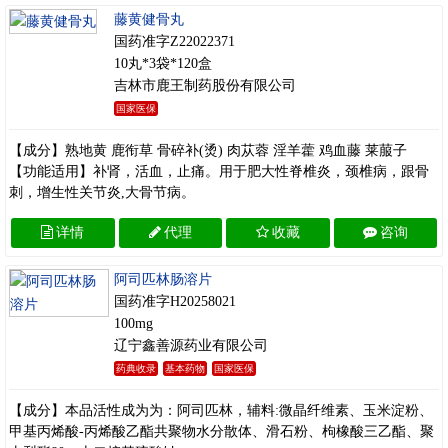
藤黄健骨丸
国药准字Z22022371
10丸*3袋*120盒
吉林市鹿王制药股份有限公司
国家医保
【成分】熟地黄 鹿衔草 骨碎补(烫) 肉苁蓉 淫羊藿 鸡血藤 莱菔子
【功能适用】补肾，活血，止痛。用于肥大性脊椎炎，颈椎病，跟骨
刺，增生性关节炎,大骨节病。
详情
代理
收藏
咨询
阿司匹林肠溶片
国药准字H20258021
100mg
辽宁鑫善源药业有限公司
药典收录
基本药物
国家医保
【成分】本品活性成为为：阿司匹林，辅料:微晶纤维素、玉米淀粉、
甲基丙烯酸-丙烯酸乙酯共聚物水分散体、滑石粉、枸橡酸三乙酯、聚