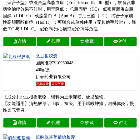
（杂合子型）或混合型高脂血症（Fredrickson Ⅱa、Ⅱb 型），饮食及非
药物治疗效果不佳时，用于降低： 总胆固醇（TC） 低密度脂蛋白胆
固醇（LDL‑C） 载脂蛋白 B（Apo B） 甘油三酯（TG） 纯合子家族
性高胆固醇血症（HoFH）：可联合或单独使用（无其他手段时），降
低 TC 与 LDL‑C。 冠心病 冠心病或冠心病等危症
详情
代理
收藏
咨询
北豆根胶囊
国药准字Z10960048
40粒/盒
伊春药业有限公司
药典收录
国家医保
【成分】北豆根提取物，辅料为玉米淀粉、硬脂酸镁。
【功能适用】清热解毒，止咳，祛痰。用于咽喉肿痛，扁桃体炎，慢
性支气管炎。
详情
代理
收藏
咨询
硫酸氨基葡萄糖胶囊