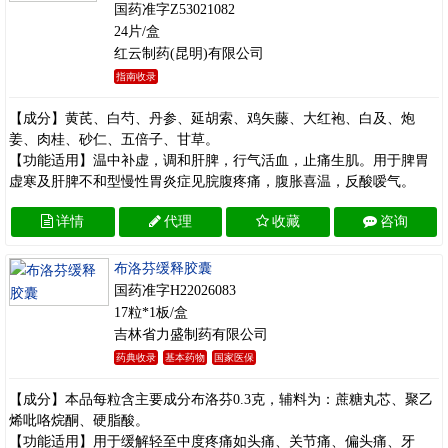
国药准字Z53021082
24片/盒
红云制药(昆明)有限公司
指南收录
【成分】黄芪、白芍、丹参、延胡索、鸡矢藤、大红袍、白及、炮
姜、肉桂、砂仁、五倍子、甘草。
【功能适用】温中补虚，调和肝脾，行气活血，止痛生肌。用于脾胃
虚寒及肝脾不和型慢性胃炎症见脘腹疼痛，腹胀喜温，反酸嗳气。
详情
代理
收藏
咨询
布洛芬缓释胶囊
国药准字H22026083
17粒*1板/盒
吉林省力盛制药有限公司
药典收录
基本药物
国家医保
【成分】本品每粒含主要成分布洛芬0.3克，辅料为：蔗糖丸芯、聚乙
烯吡咯烷酮、硬脂酸。
【功能适用】用于缓解轻至中度疼痛如头痛、关节痛、偏头痛、牙