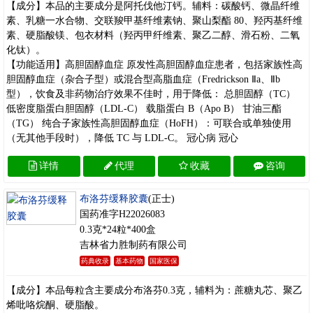
【成分】本品的主要成分是阿托伐他汀钙。辅料：碳酸钙、微晶纤维
素、乳糖一水合物、交联羧甲基纤维素钠、聚山梨酯 80、羟丙基纤维
素、硬脂酸镁、包衣材料（羟丙甲纤维素、聚乙二醇、滑石粉、二氧
化钛）。
【功能适用】高胆固醇血症 原发性高胆固醇血症患者，包括家族性高
胆固醇血症（杂合子型）或混合型高脂血症（Fredrickson Ⅱa、Ⅱb
型），饮食及非药物治疗效果不佳时，用于降低： 总胆固醇（TC）
低密度脂蛋白胆固醇（LDL‑C） 载脂蛋白 B（Apo B） 甘油三酯
（TG） 纯合子家族性高胆固醇血症（HoFH）：可联合或单独使用
（无其他手段时），降低 TC 与 LDL‑C。 冠心病 冠心
详情
代理
收藏
咨询
布洛芬缓释胶囊
(正士)
国药准字H22026083
0.3克*24粒*400盒
吉林省力胜制药有限公司
药典收录
基本药物
国家医保
【成分】本品每粒含主要成分布洛芬0.3克，辅料为：蔗糖丸芯、聚乙
烯吡咯烷酮、硬脂酸。