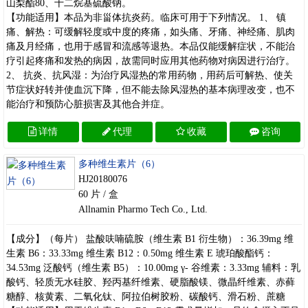
山梨酯80、十二烷基硫酸钠。
【功能适用】本品为非甾体抗炎药。临床可用于下列情况。 1、 镇
痛、解热：可缓解轻度或中度的疼痛，如头痛、牙痛、神经痛、肌肉
痛及月经痛，也用于感冒和流感等退热。本品仅能缓解症状，不能治
疗引起疼痛和发热的病因，故需同时应用其他药物对病因进行治疗。
2、 抗炎、抗风湿：为治疗风湿热的常用药物，用药后可解热、使关
节症状好转并使血沉下降，但不能去除风湿热的基本病理改变，也不
能治疗和预防心脏损害及其他合并症。
详情
代理
收藏
咨询
多种维生素片（6）
HJ20180076
60 片 / 盒
Allnamin Pharmo Tech Co., Ltd.
【成分】（每片） 盐酸呋喃硫胺（维生素 B1 衍生物）：36.39mg 维
生素 B6：33.33mg 维生素 B12：0.50mg 维生素 E 琥珀酸酯钙：
34.53mg 泛酸钙（维生素 B5）：10.00mg γ- 谷维素：3.33mg 辅料：乳
酸钙、轻质无水硅胶、羟丙基纤维素、硬脂酸镁、微晶纤维素、赤藓
糖醇、核黄素、二氧化钛、阿拉伯树胶粉、碳酸钙、滑石粉、蔗糖