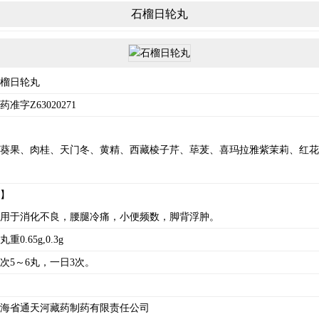
石榴日轮丸
榴日轮丸
准字Z63020271
葵果、肉桂、天门冬、黄精、西藏棱子芹、荜茇、喜玛拉雅紫茉莉、红花
】
用于消化不良，腰腿冷痛，小便频数，脚背浮肿。
0.65g,0.3g
次5～6丸，一日3次。
海省通天河藏药制药有限责任公司