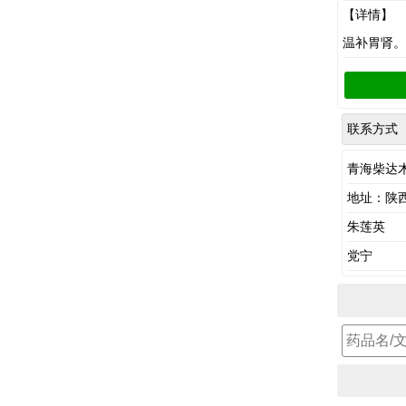
【详情】
温补胃肾。
联系方式
青海柴达
地址：陕
朱莲英
党宁