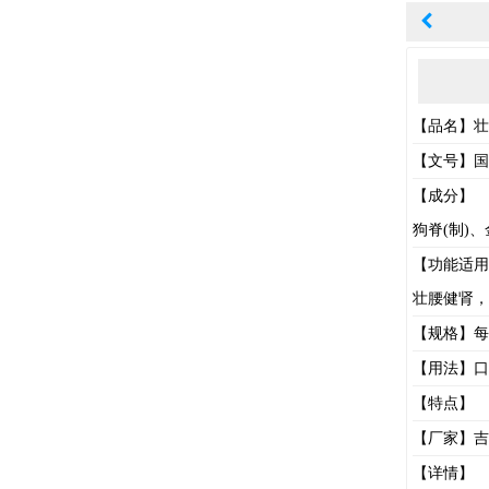
【品名】壮
【文号】国药
【成分】
狗脊(制)
【功能适用
壮腰健肾，
【规格】每丸
【用法】口
【特点】
【厂家】吉
【详情】