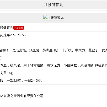
壮腰健肾丸
腰健肾丸
国家医保
准字Z22024053
、金樱子、黑老虎根、鸡血藤、桑寄生(蒸)、千斤拔、牛大力、菟丝子、女贞子
】
养血，祛风湿。用于肾亏腰痛，膝软无力，小便频数，风湿骨痛,神经衰
重5.6g
服，一次3.6克，一日2～3次。
林省密之康药业有限责任公司