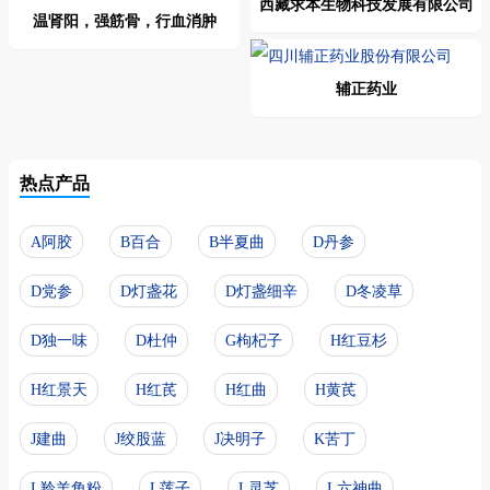
西藏求本生物科技发展有限公司
温肾阳，强筋骨，行血消肿
辅正药业
热点产品
A阿胶
B百合
B半夏曲
D丹参
D党参
D灯盏花
D灯盏细辛
D冬凌草
D独一味
D杜仲
G枸杞子
H红豆杉
H红景天
H红芪
H红曲
H黄芪
J建曲
J绞股蓝
J决明子
K苦丁
L羚羊角粉
L莲子
L灵芝
L六神曲